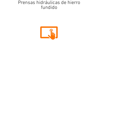
Prensas hidráulicas de hierro
fundido
Interfaz
Sistema de pantalla táctil HMI de
5,7" que permite la indexación
múltiple controlada de material
de hasta 999" de longitud.
Sistema de válvula de presión y
velocidad de alimentación