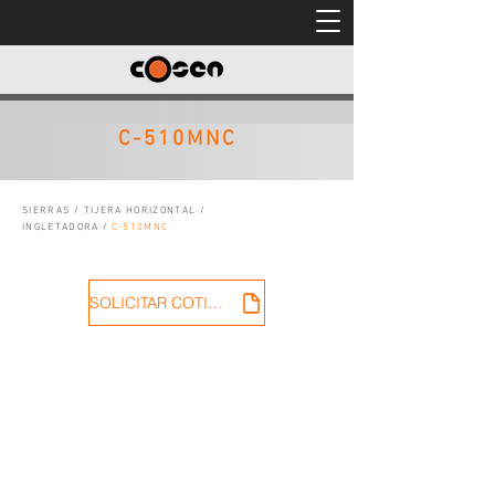
C-510MNC
SIERRAS
/
TIJERA HORIZONTAL
/
INGLETADORA
/
C-510MNC
SOLICITAR COTIZACIÓN