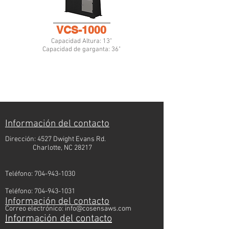
VCS-1000
Capacidad Altura: 13"
Capacidad de garganta: 36"
Información del contacto
Dirección: 4527 Dwight Evans Rd.
Charlotte, NC 28217
Teléfono:
704-943-1030
Teléfono:
704-943-1031
Información del contacto
Correo electrónico:
info@cosensaws.com
Información del contacto