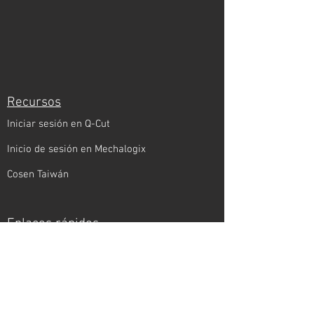
Recursos
Iniciar sesión en Q-Cut
Inicio de sesión en Mechalogix
Cosen Taiwán
Enlaces rápidos
Encuentre un representante local
El rincón de Cosen
El equipo de Cosen