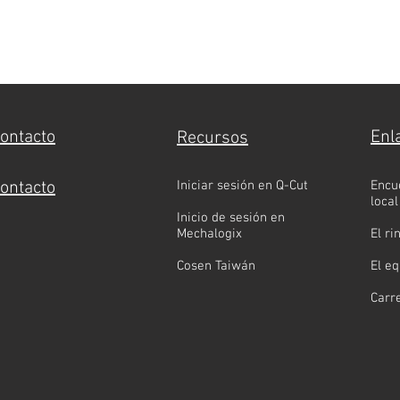
contacto
Enl
Recursos
contacto
Iniciar sesión en Q-Cut
Encu
local
Inicio de sesión en
Mechalogix
El r
Cosen Taiwán
El e
Carr