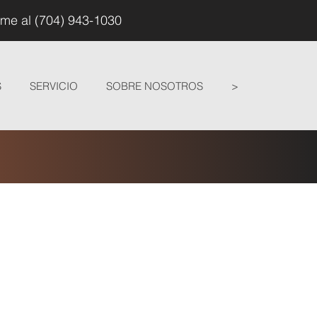
ame al (704) 943-1030
S
SERVICIO
SOBRE NOSOTROS
>
O